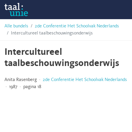
Skip
Taalunie
to
content
HSN-
Alle bundels
2de Conferentie Het Schoolvak Nederlands
Intercultureel taalbeschouwingsonderwijs
archief
Intercultureel
taalbeschouwingsonderwijs
Anita Rasenberg ·
2de Conferentie Het Schoolvak Nederlands
· 1987 · pagina 18