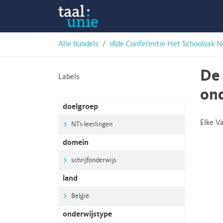
Skip
Taalunie
to
content
HSN-
Alle bundels
18de Conferentie Het Schoolvak N
archief
De 
Labels
ond
doelgroep
Elke V
NT1-leerlingen
domein
schrijfonderwijs
land
België
onderwijstype