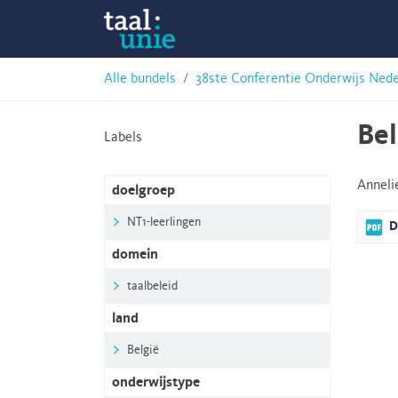
Skip
Taalunie
to
content
HSN-
Alle bundels
38ste Conferentie Onderwijs Ned
archief
Bel
Labels
Annel
doelgroep
NT1-leerlingen
D
domein
taalbeleid
land
België
onderwijstype