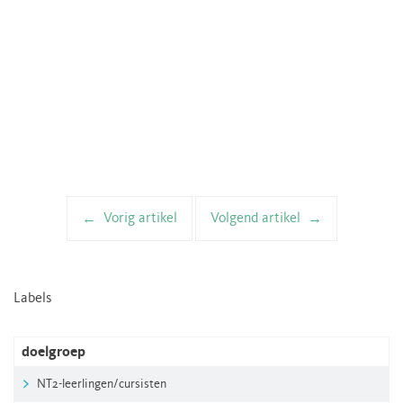
Vorig artikel
Volgend artikel
Artikelnavigatie
Labels
doelgroep
NT2-leerlingen/cursisten