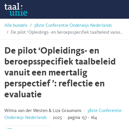
Skip
Taalunie
to
content
HSN-
Alle bundels
38ste Conferentie Onderwijs Nederlands
De pilot ‘Opleidings- en beroepsspecifiek taalbeleid vanuit een meertalig perspectief ’: reflectie en evaluatie
archief
De pilot ‘Opleidings- en
beroepsspecifiek taalbeleid
vanuit een meertalig
perspectief ’: reflectie en
evaluatie
Wilma van der Westen & Liza Graumans ·
38ste Conferentie
Onderwijs Nederlands
· 2025 · pagina 157 - 164