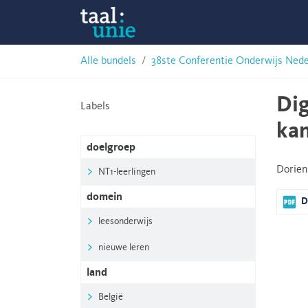
Skip
Taalunie
to
content
HSN-
Alle bundels
38ste Conferentie Onderwijs Ned
archief
Dig
Labels
ka
doelgroep
Dorien
NT1-leerlingen
domein
D
leesonderwijs
nieuwe leren
land
België