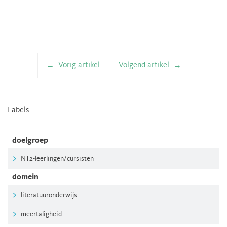
Vorig artikel
Volgend artikel
Artikelnavigatie
Labels
doelgroep
NT2-leerlingen/cursisten
domein
literatuuronderwijs
meertaligheid