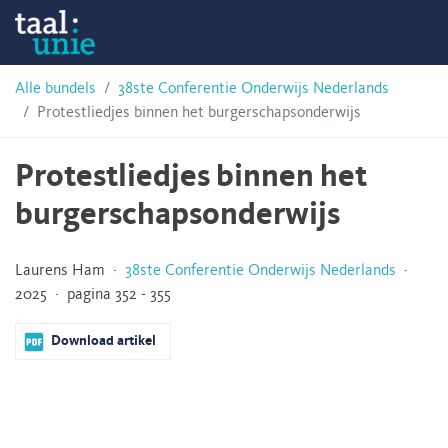
Skip
Taalunie
to
content
HSN-
Alle bundels
38ste Conferentie Onderwijs Nederlands
Protestliedjes binnen het burgerschapsonderwijs
archief
Protestliedjes binnen het
burgerschapsonderwijs
Laurens Ham ·
38ste Conferentie Onderwijs Nederlands
·
2025 · pagina 352 - 355
Download artikel