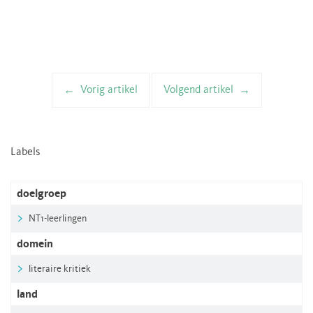
Vorig artikel
Volgend artikel
Artikelnavigatie
Labels
doelgroep
NT1-leerlingen
domein
literaire kritiek
land