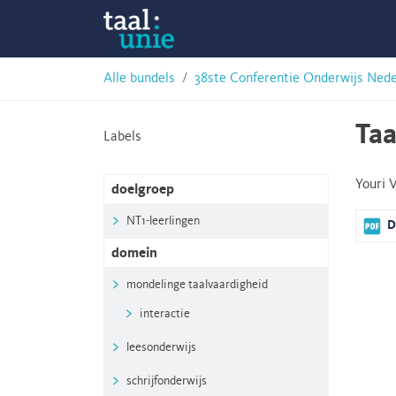
Skip
Taalunie
to
content
HSN-
Alle bundels
38ste Conferentie Onderwijs Ned
archief
Taa
Labels
Youri 
doelgroep
NT1-leerlingen
D
domein
mondelinge taalvaardigheid
interactie
leesonderwijs
schrijfonderwijs