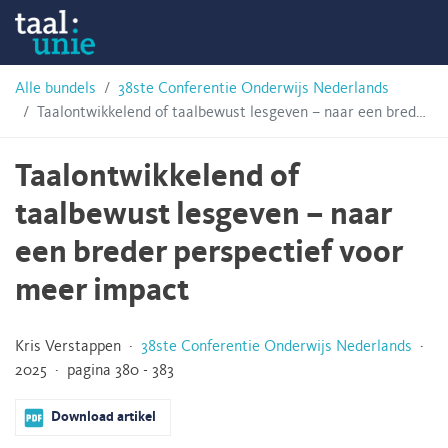
Skip
Taalunie
to
content
HSN-
Alle bundels
38ste Conferentie Onderwijs Nederlands
Taalontwikkelend of taalbewust lesgeven – naar een breder perspectief voor meer impact
archief
Taalontwikkelend of
taalbewust lesgeven – naar
een breder perspectief voor
meer impact
Kris Verstappen ·
38ste Conferentie Onderwijs Nederlands
·
2025 · pagina 380 - 383
Download artikel