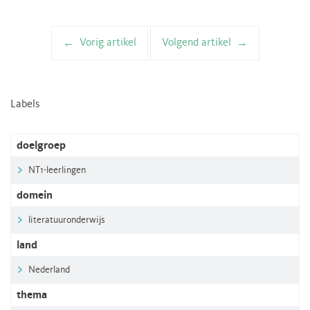
Vorig artikel
Volgend artikel
Artikelnavigatie
Labels
doelgroep
NT1-leerlingen
domein
literatuuronderwijs
land
Nederland
thema