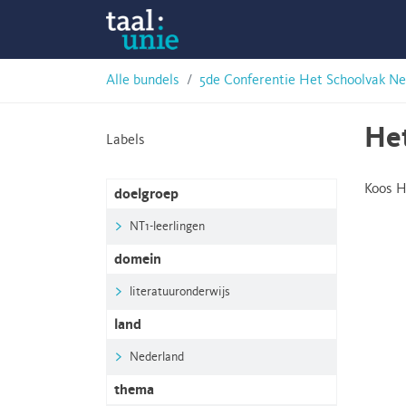
Skip
Taalunie
to
content
HSN-
Alle bundels
5de Conferentie Het Schoolvak Ne
archief
Het
Labels
Koos 
doelgroep
NT1-leerlingen
domein
literatuuronderwijs
land
Nederland
thema