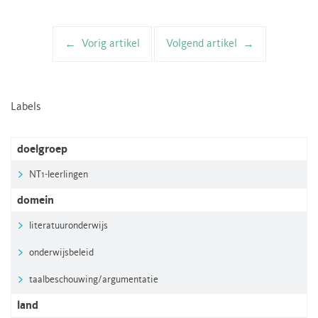
Vorig artikel
Volgend artikel
Artikelnavigatie
Labels
doelgroep
NT1-leerlingen
domein
literatuuronderwijs
onderwijsbeleid
taalbeschouwing/argumentatie
land