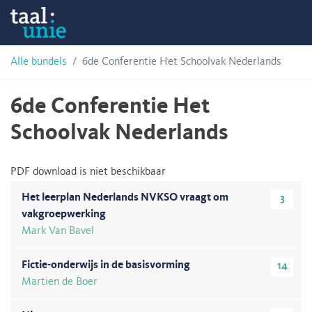
Skip
Taalunie
to
content
HSN-
Alle bundels
6de Conferentie Het Schoolvak Nederlands
archief
6de Conferentie Het
Schoolvak Nederlands
PDF download is niet beschikbaar
Het leerplan Nederlands NVKSO vraagt om
3
vakgroepwerking
Mark Van Bavel
Fictie-onderwijs in de basisvorming
14
Martien de Boer