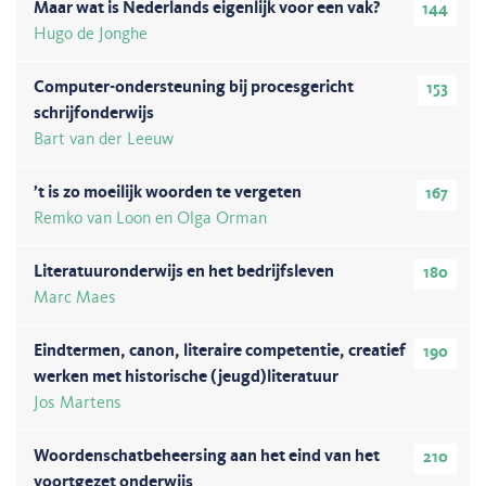
Maar wat is Nederlands eigenlijk voor een vak?
144
Hugo de Jonghe
Computer-ondersteuning bij procesgericht
153
schrijfonderwijs
Bart van der Leeuw
’t is zo moeilijk woorden te vergeten
167
Remko van Loon en Olga Orman
Literatuuronderwijs en het bedrijfsleven
180
Marc Maes
Eindtermen, canon, literaire competentie, creatief
190
werken met historische (jeugd)literatuur
Jos Martens
Woordenschatbeheersing aan het eind van het
210
voortgezet onderwijs