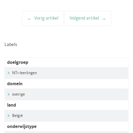
Vorig artikel
Volgend artikel
Artikelnavigatie
Labels
doelgroep
NT1-leerlingen
domein
overige
land
België
onderwijstype