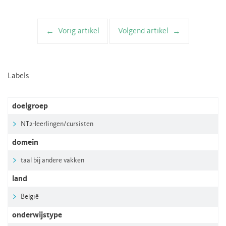
Vorig artikel
Volgend artikel
Artikelnavigatie
Labels
doelgroep
NT2-leerlingen/cursisten
domein
taal bij andere vakken
land
België
onderwijstype