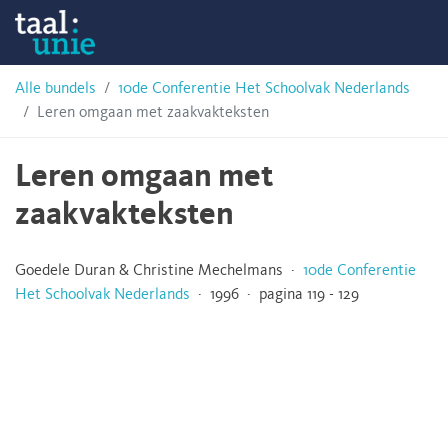
Skip
Taalunie
to
content
HSN-
Alle bundels
10de Conferentie Het Schoolvak Nederlands
Leren omgaan met zaakvakteksten
archief
Leren omgaan met
zaakvakteksten
Goedele Duran & Christine Mechelmans ·
10de Conferentie
Het Schoolvak Nederlands
· 1996 · pagina 119 - 129