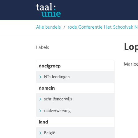
Skip
Taalunie
to
content
HSN-
Alle bundels
10de Conferentie Het Schoolvak N
archief
Lop
Labels
Marlee
doelgroep
NT1-leerlingen
domein
schrijfonderwijs
taalverwerving
land
België