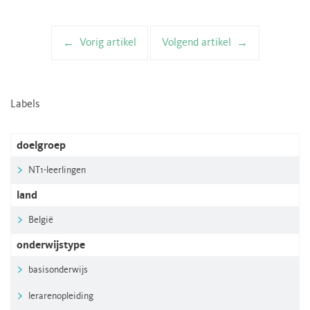
Vorig artikel
Volgend artikel
Artikelnavigatie
Labels
doelgroep
NT1-leerlingen
land
België
onderwijstype
basisonderwijs
lerarenopleiding