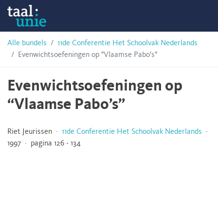
Skip
Taalunie
to
content
HSN-
Alle bundels
11de Conferentie Het Schoolvak Nederlands
Evenwichtsoefeningen op "Vlaamse Pabo's"
archief
Evenwichtsoefeningen op
“Vlaamse Pabo’s”
Riet Jeurissen ·
11de Conferentie Het Schoolvak Nederlands
·
1997 · pagina 126 - 134