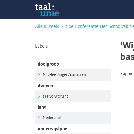
Skip
Taalunie
to
content
HSN-
Alle bundels
11de Conferentie Het Schoolvak N
archief
‘Wi
Labels
bas
doelgroep
Sophie
NT2-leerlingen/cursisten
domein
taalverwerving
land
Nederland
onderwijstype