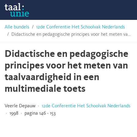
Skip
Taalunie
to
content
HSN-
Alle bundels
12de Conferentie Het Schoolvak Nederlands
Didactische en pedagogische principes voor het meten van taalvaardigheid in een multimediale toets
archief
Didactische en pedagogische
principes voor het meten van
taalvaardigheid in een
multimediale toets
Veerle Depauw ·
12de Conferentie Het Schoolvak Nederlands
· 1998 · pagina 146 - 153