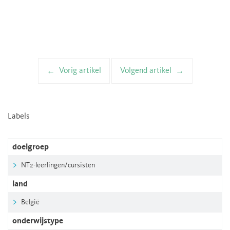
Vorig artikel
Volgend artikel
Artikelnavigatie
Labels
doelgroep
NT2-leerlingen/cursisten
land
België
onderwijstype