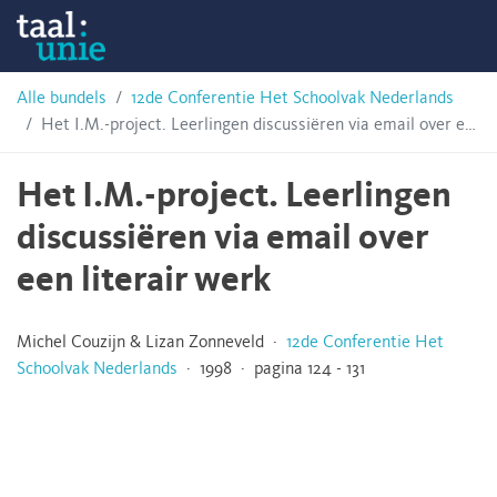
Skip
Taalunie
to
content
HSN-
Alle bundels
12de Conferentie Het Schoolvak Nederlands
Het I.M.-project. Leerlingen discussiëren via email over een literair werk
archief
Het I.M.-project. Leerlingen
discussiëren via email over
een literair werk
Michel Couzijn & Lizan Zonneveld ·
12de Conferentie Het
Schoolvak Nederlands
· 1998 · pagina 124 - 131