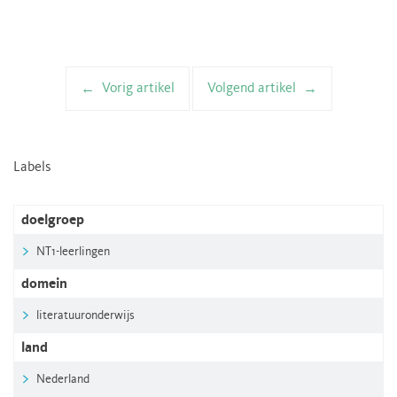
Vorig artikel
Volgend artikel
Artikelnavigatie
Labels
doelgroep
NT1-leerlingen
domein
literatuuronderwijs
land
Nederland