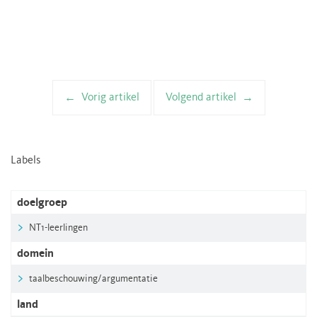
Vorig artikel
Volgend artikel
Artikelnavigatie
Labels
doelgroep
NT1-leerlingen
domein
taalbeschouwing/argumentatie
land