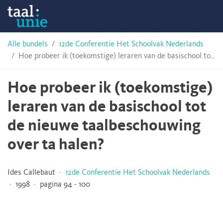
Skip
Taalunie
to
content
HSN-
Alle bundels
12de Conferentie Het Schoolvak Nederlands
Hoe probeer ik (toekomstige) leraren van de basischool tot de nieuwe taalbeschouwing over ta halen?
archief
Hoe probeer ik (toekomstige)
leraren van de basischool tot
de nieuwe taalbeschouwing
over ta halen?
Ides Callebaut ·
12de Conferentie Het Schoolvak Nederlands
· 1998 · pagina 94 - 100