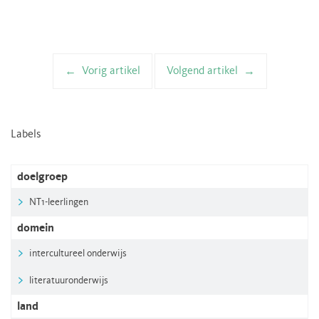
Vorig artikel
Volgend artikel
Artikelnavigatie
Labels
doelgroep
NT1-leerlingen
domein
intercultureel onderwijs
literatuuronderwijs
land