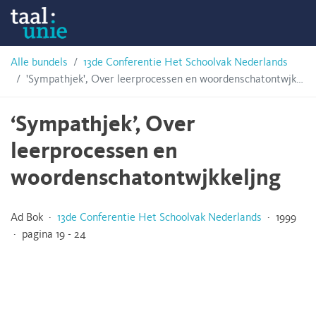
Skip
Taalunie
to
content
HSN-
Alle bundels
13de Conferentie Het Schoolvak Nederlands
'Sympathjek', Over leerprocessen en woordenschatontwjkkeljng
archief
‘Sympathjek’, Over
leerprocessen en
woordenschatontwjkkeljng
Ad Bok ·
13de Conferentie Het Schoolvak Nederlands
· 1999
· pagina 19 - 24