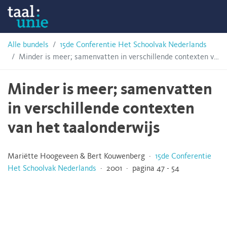
Skip
Taalunie
to
content
HSN-
Alle bundels
15de Conferentie Het Schoolvak Nederlands
Minder is meer; samenvatten in verschillende contexten van het taalonderwijs
archief
Minder is meer; samenvatten
in verschillende contexten
van het taalonderwijs
Mariëtte Hoogeveen & Bert Kouwenberg ·
15de Conferentie
Het Schoolvak Nederlands
· 2001 · pagina 47 - 54