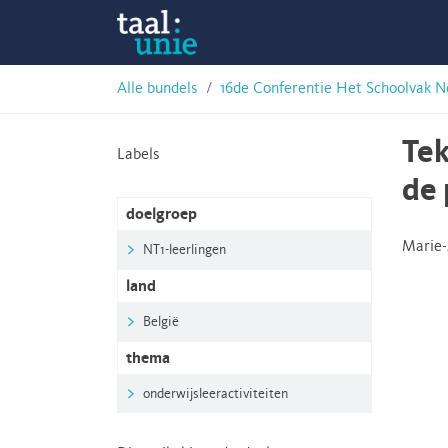
Skip
Taalunie
to
content
HSN-
Alle bundels
16de Conferentie Het Schoolvak N
archief
Tek
Labels
de 
doelgroep
Marie-
NT1-leerlingen
land
België
thema
onderwijsleeractiviteiten