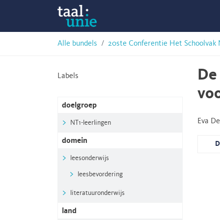
Skip
Taalunie
to
content
HSN-
Alle bundels
20ste Conferentie Het Schoolvak
archief
De 
Labels
voo
doelgroep
Eva D
NT1-leerlingen
domein
D
leesonderwijs
leesbevordering
literatuuronderwijs
land