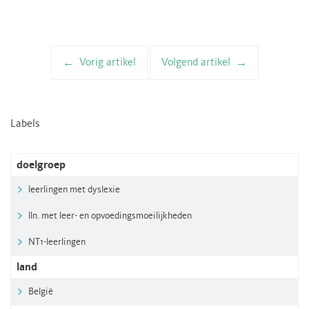
Vorig artikel
Volgend artikel
Artikelnavigatie
Labels
doelgroep
leerlingen met dyslexie
lln. met leer- en opvoedingsmoeilijkheden
NT1-leerlingen
land
België