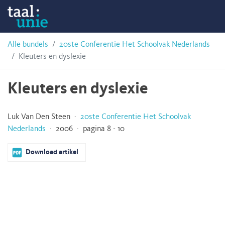
Skip
Taalunie
to
content
HSN-
Alle bundels
20ste Conferentie Het Schoolvak Nederlands
Kleuters en dyslexie
archief
Kleuters en dyslexie
Luk Van Den Steen ·
20ste Conferentie Het Schoolvak
Nederlands
· 2006 · pagina 8 - 10
Download artikel