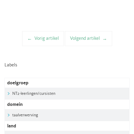
Vorig artikel
Volgend artikel
Artikelnavigatie
Labels
doelgroep
NT2-leerlingen/cursisten
domein
taalverwerving
land