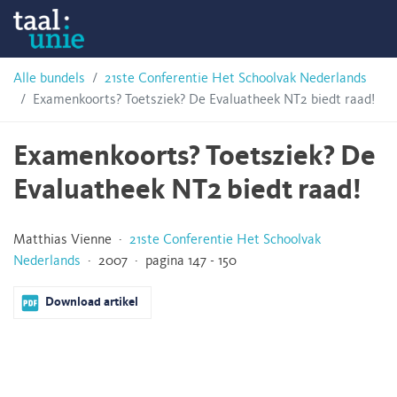
Skip
Taalunie
to
content
HSN-
Alle bundels
21ste Conferentie Het Schoolvak Nederlands
Examenkoorts? Toetsziek? De Evaluatheek NT2 biedt raad!
archief
Examenkoorts? Toetsziek? De
Evaluatheek NT2 biedt raad!
Matthias Vienne ·
21ste Conferentie Het Schoolvak
Nederlands
· 2007 · pagina 147 - 150
Download artikel