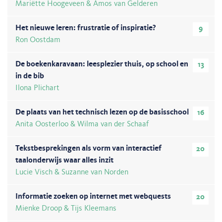
Mariëtte Hoogeveen & Amos van Gelderen
Het nieuwe leren: frustratie of inspiratie?
9
Ron Oostdam
De boekenkaravaan: leesplezier thuis, op school en
13
in de bib
Ilona Plichart
De plaats van het technisch lezen op de basisschool
16
Anita Oosterloo & Wilma van der Schaaf
Tekstbesprekingen als vorm van interactief
20
taalonderwijs waar alles inzit
Lucie Visch & Suzanne van Norden
Informatie zoeken op internet met webquests
20
Mienke Droop & Tijs Kleemans