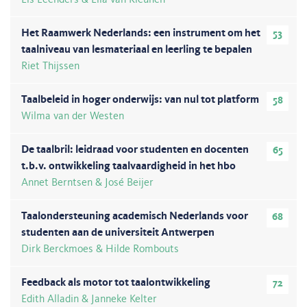
Els Leenders & Ella van Kleunen
Het Raamwerk Nederlands: een instrument om het
53
taalniveau van lesmateriaal en leerling te bepalen
Riet Thijssen
Taalbeleid in hoger onderwijs: van nul tot platform
58
Wilma van der Westen
De taalbril: leidraad voor studenten en docenten
65
t.b.v. ontwikkeling taalvaardigheid in het hbo
Annet Berntsen & José Beijer
Taalondersteuning academisch Nederlands voor
68
studenten aan de universiteit Antwerpen
Dirk Berckmoes & Hilde Rombouts
Feedback als motor tot taalontwikkeling
72
Edith Alladin & Janneke Kelter