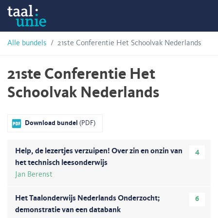
Skip
Taalunie
to
content
HSN-
Alle bundels
21ste Conferentie Het Schoolvak Nederlands
archief
21ste Conferentie Het
Schoolvak Nederlands
Download bundel
(PDF)
Help, de lezertjes verzuipen! Over zin en onzin van
4
het technisch leesonderwijs
Jan Berenst
Het Taalonderwijs Nederlands Onderzocht;
6
demonstratie van een databank