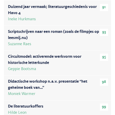
Duizend jaar vermaak; literatuurgeschiedenis voor
91
Havo 4
Ineke Hurkmans
Scriptschrijven naar een roman (zoals de filmpjes op
93
leesmij.nu)
Suzanne Raes
Circuitmodel: activerende werkvorm voor
95
historische letterkunde
Geppie Bootsma
Didactische workshop n.a.v. presentatie “het
98
geheime boek van…”
Moniek Warmer
De literatuurkoffers
99
Hilde Leon