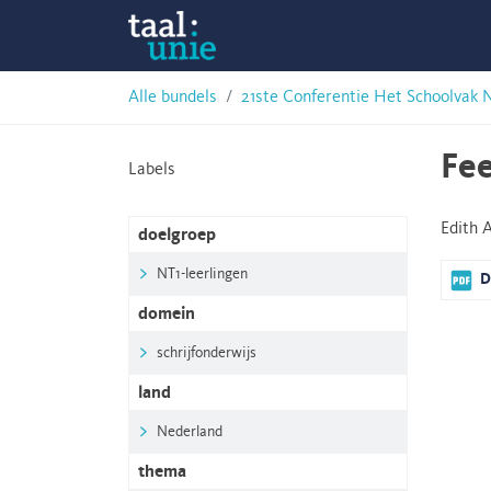
Skip
Taalunie
to
content
HSN-
Alle bundels
21ste Conferentie Het Schoolvak 
archief
Fee
Labels
Edith 
doelgroep
NT1-leerlingen
D
domein
schrijfonderwijs
land
Nederland
thema