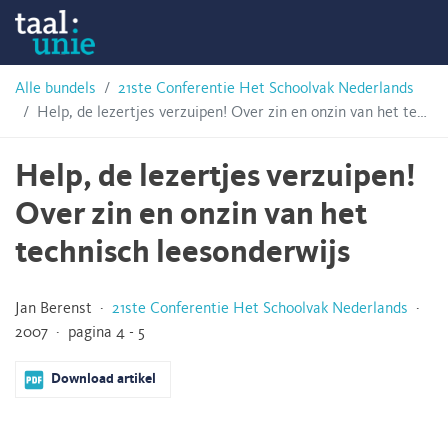
Skip
Taalunie
to
content
HSN-
Alle bundels
21ste Conferentie Het Schoolvak Nederlands
Help, de lezertjes verzuipen! Over zin en onzin van het technisch leesonderwijs
archief
Help, de lezertjes verzuipen!
Over zin en onzin van het
technisch leesonderwijs
Jan Berenst ·
21ste Conferentie Het Schoolvak Nederlands
·
2007 · pagina 4 - 5
Download artikel