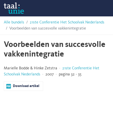
Skip
Taalunie
to
content
HSN-
Alle bundels
21ste Conferentie Het Schoolvak Nederlands
Voorbeelden van succesvolle vakkenintegratie
archief
Voorbeelden van succesvolle
vakkenintegratie
Marielle Bodde & Hinke Zetstra ·
21ste Conferentie Het
Schoolvak Nederlands
· 2007 · pagina 32 - 35
Download artikel