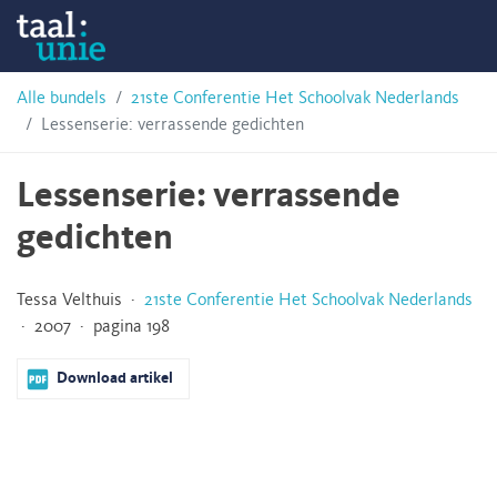
Skip
Taalunie
to
content
HSN-
Alle bundels
21ste Conferentie Het Schoolvak Nederlands
Lessenserie: verrassende gedichten
archief
Lessenserie: verrassende
gedichten
Tessa Velthuis ·
21ste Conferentie Het Schoolvak Nederlands
· 2007 · pagina 198
Download artikel