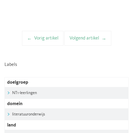
Vorig artikel
Volgend artikel
Artikelnavigatie
Labels
doelgroep
NT1-leerlingen
domein
literatuuronderwijs
land