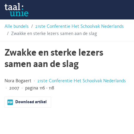
Skip
Taalunie
to
content
HSN-
Alle bundels
21ste Conferentie Het Schoolvak Nederlands
Zwakke en sterke lezers samen aan de slag
archief
Zwakke en sterke lezers
samen aan de slag
Nora Bogaert ·
21ste Conferentie Het Schoolvak Nederlands
· 2007 · pagina 116 - 118
Download artikel