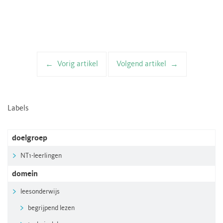
Vorig artikel
Volgend artikel
Artikelnavigatie
Labels
doelgroep
NT1-leerlingen
domein
leesonderwijs
begrijpend lezen