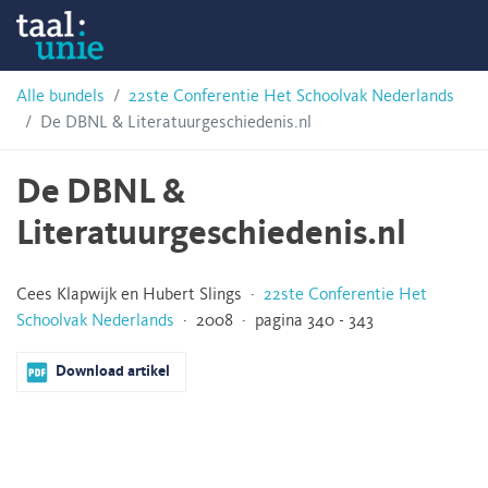
Skip
Taalunie
to
content
HSN-
Alle bundels
22ste Conferentie Het Schoolvak Nederlands
De DBNL & Literatuurgeschiedenis.nl
archief
De DBNL &
Literatuurgeschiedenis.nl
Cees Klapwijk en Hubert Slings ·
22ste Conferentie Het
Schoolvak Nederlands
· 2008 · pagina 340 - 343
Download artikel