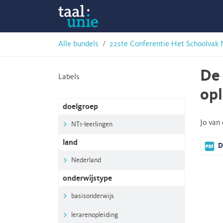
Skip
Taalunie
to
content
HSN-
Alle bundels
22ste Conferentie Het Schoolvak 
archief
De 
Labels
opl
doelgroep
Jo van
NT1-leerlingen
land
D
Nederland
onderwijstype
basisonderwijs
lerarenopleiding