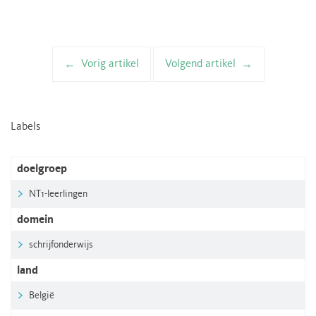
Vorig artikel
Volgend artikel
Artikelnavigatie
Labels
doelgroep
NT1-leerlingen
domein
schrijfonderwijs
land
België