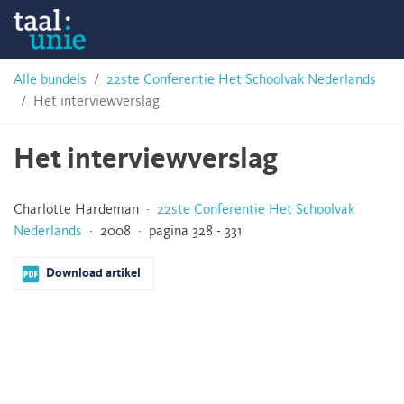
Skip
Taalunie
to
content
HSN-
Alle bundels
22ste Conferentie Het Schoolvak Nederlands
Het interviewverslag
archief
Het interviewverslag
Charlotte Hardeman ·
22ste Conferentie Het Schoolvak
Nederlands
· 2008 · pagina 328 - 331
Download artikel