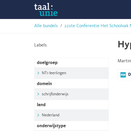
Skip
Taalunie
to
content
HSN-
Alle bundels
22ste Conferentie Het Schoolvak 
archief
Hyp
Labels
Martin
doelgroep
NT1-leerlingen
D
domein
schrijfonderwijs
land
Nederland
onderwijstype