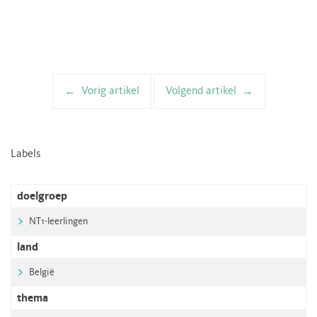
Vorig artikel
Volgend artikel
Artikelnavigatie
Labels
doelgroep
NT1-leerlingen
land
België
thema