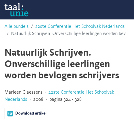
Skip
Taalunie
to
content
HSN-
Alle bundels
22ste Conferentie Het Schoolvak Nederlands
Natuurlijk Schrijven. Onverschillige leerlingen worden bevlogen schrijvers
archief
Natuurlijk Schrijven.
Onverschillige leerlingen
worden bevlogen schrijvers
Marleen Claessens ·
22ste Conferentie Het Schoolvak
Nederlands
· 2008 · pagina 324 - 328
Download artikel