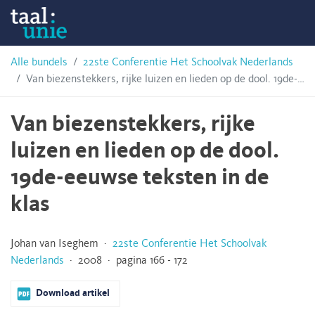
Skip
Taalunie
to
content
HSN-
Alle bundels
22ste Conferentie Het Schoolvak Nederlands
Van biezenstekkers, rijke luizen en lieden op de dool. 19de-eeuwse teksten in de klas
archief
Van biezenstekkers, rijke
luizen en lieden op de dool.
19de-eeuwse teksten in de
klas
Johan van Iseghem ·
22ste Conferentie Het Schoolvak
Nederlands
· 2008 · pagina 166 - 172
Download artikel