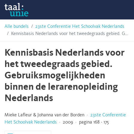
Skip
Taalunie
to
content
HSN-
Alle bundels
23ste Conferentie Het Schoolvak Nederlands
Kennisbasis Nederlands voor het tweedegraads gebied. Gebruiksmogelijkheden binnen de lerarenopleiding Nederlands
archief
Kennisbasis Nederlands voor
het tweedegraads gebied.
Gebruiksmogelijkheden
binnen de lerarenopleiding
Nederlands
Mieke Lafleur & Johanna van der Borden ·
23ste Conferentie
Het Schoolvak Nederlands
· 2009 · pagina 168 - 175