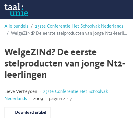
Skip
Taalunie
to
content
HSN-
Alle bundels
23ste Conferentie Het Schoolvak Nederlands
WelgeZINd? De eerste stelproducten van jonge Nt2-leerlingen
archief
WelgeZINd? De eerste
stelproducten van jonge Nt2-
leerlingen
Lieve Verheyden ·
23ste Conferentie Het Schoolvak
Nederlands
· 2009 · pagina 4 - 7
Download artikel