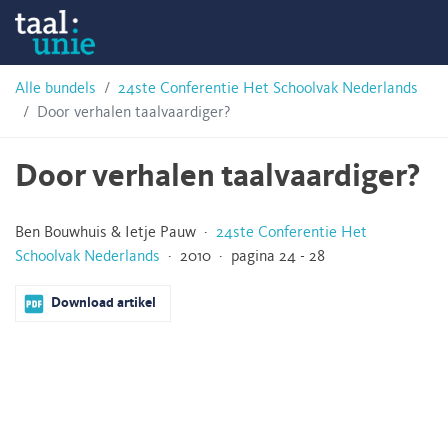
Skip
Taalunie
to
content
HSN-
Alle bundels
24ste Conferentie Het Schoolvak Nederlands
Door verhalen taalvaardiger?
archief
Door verhalen taalvaardiger?
Ben Bouwhuis & Ietje Pauw ·
24ste Conferentie Het
Schoolvak Nederlands
· 2010 · pagina 24 - 28
Download artikel