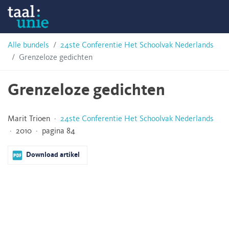
Skip
Taalunie
to
content
HSN-
Alle bundels
24ste Conferentie Het Schoolvak Nederlands
Grenzeloze gedichten
archief
Grenzeloze gedichten
Marit Trioen ·
24ste Conferentie Het Schoolvak Nederlands
· 2010 · pagina 84
Download artikel