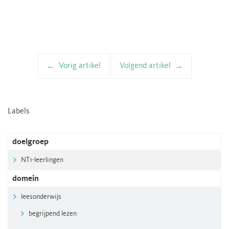
Vorig artikel
Volgend artikel
Artikelnavigatie
Labels
doelgroep
NT1-leerlingen
domein
leesonderwijs
begrijpend lezen