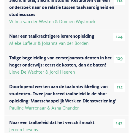
Slecht in taal, slecht in studie? Resultaten van een
118
onderzoek naar de relatie tussen taalvaardigheid en
studiesucces
Wilma van der Westen & Domien Wijsbroek
Naar een taalkrachtigere lerarenopleiding
124
Mieke Lafleur & Johanna van der Borden
Talige begeleiding van eerstejaarsstudenten in het
129
hoger onderwijs: eerst de kosten, dan de baten!
Lieve De Wachter & Jordi Heeren
Doorlopend werken aan de taalontwikkeling van
135
studenten. Twee jaar breed taalbeleid in de hbo-
opleiding ‘Maatschappelijk Werk en Dienstverlening’
Pauline Warrenaar & Asna Chander
Naar een taalbeleid dat het verschil maakt
142
Jeroen Lievens