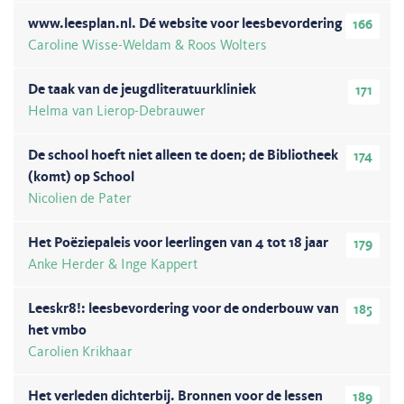
www.leesplan.nl. Dé website voor leesbevordering
166
Caroline Wisse-Weldam & Roos Wolters
De taak van de jeugdliteratuurkliniek
171
Helma van Lierop-Debrauwer
De school hoeft niet alleen te doen; de Bibliotheek
174
(komt) op School
Nicolien de Pater
Het Poëziepaleis voor leerlingen van 4 tot 18 jaar
179
Anke Herder & Inge Kappert
Leeskr8!: leesbevordering voor de onderbouw van
185
het vmbo
Carolien Krikhaar
Het verleden dichterbij. Bronnen voor de lessen
189