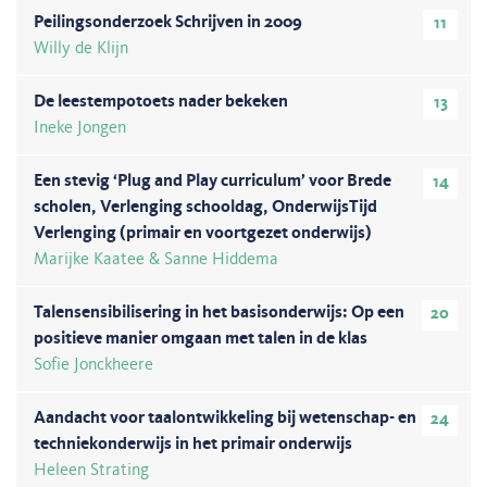
Peilingsonderzoek Schrijven in 2009
11
Willy de Klijn
De leestempotoets nader bekeken
13
Ineke Jongen
Een stevig ‘Plug and Play curriculum’ voor Brede
14
scholen, Verlenging schooldag, OnderwijsTijd
Verlenging (primair en voortgezet onderwijs)
Marijke Kaatee & Sanne Hiddema
Talensensibilisering in het basisonderwijs: Op een
20
positieve manier omgaan met talen in de klas
Sofie Jonckheere
Aandacht voor taalontwikkeling bij wetenschap- en
24
techniekonderwijs in het primair onderwijs
Heleen Strating