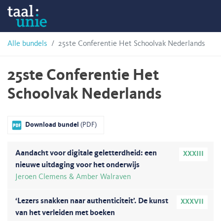
Skip
Taalunie
to
content
HSN-
Alle bundels
25ste Conferentie Het Schoolvak Nederlands
archief
25ste Conferentie Het
Schoolvak Nederlands
Download bundel
(PDF)
Aandacht voor digitale geletterdheid: een
XXXIII
nieuwe uitdaging voor het onderwijs
Jeroen Clemens & Amber Walraven
‘Lezers snakken naar authenticiteit’. De kunst
XXXVII
van het verleiden met boeken