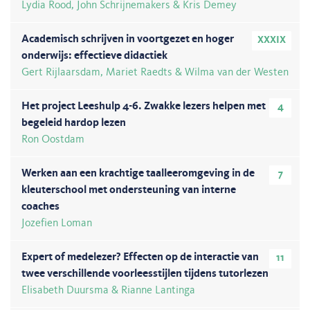
Lydia Rood, John Schrijnemakers & Kris Demey
Academisch schrijven in voortgezet en hoger
XXXIX
onderwijs: effectieve didactiek
Gert Rijlaarsdam, Mariet Raedts & Wilma van der Westen
Het project Leeshulp 4-6. Zwakke lezers helpen met
4
begeleid hardop lezen
Ron Oostdam
Werken aan een krachtige taalleeromgeving in de
7
kleuterschool met ondersteuning van interne
coaches
Jozefien Loman
Expert of medelezer? Effecten op de interactie van
11
twee verschillende voorleesstijlen tijdens tutorlezen
Elisabeth Duursma & Rianne Lantinga