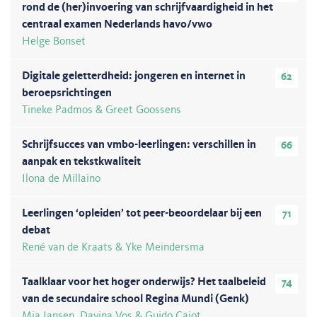
rond de (her)invoering van schrijfvaardigheid in het
centraal examen Nederlands havo/vwo
Helge Bonset
Digitale geletterdheid: jongeren en internet in
62
beroepsrichtingen
Tineke Padmos & Greet Goossens
Schrijfsucces van vmbo-leerlingen: verschillen in
66
aanpak en tekstkwaliteit
Ilona de Millaino
Leerlingen ‘opleiden’ tot peer-beoordelaar bij een
71
debat
René van de Kraats & Yke Meindersma
Taalklaar voor het hoger onderwijs? Het taalbeleid
74
van de secundaire school Regina Mundi (Genk)
Mia Jansen, Davina Vos & Guido Cajot