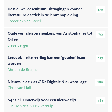
De nieuwe leescultuur. Uitdagingen voor de
170
literatuurdidactiek in de lerarenopleiding
Frederick Van Gysel
Oude verhalen op sneakers, van Aristophanes tot
175
Orfee
Liese Bergen
Leesdok – elke leerling kan een ‘gouden’ lezer
177
worden
Mirjam de Bruijne
Nieuws in de klas // De Digitale Nieuwscollage
180
Chris van Hall
o4nt.nl. Onderwijs voor een nieuwe tijd
183
Luc De Vries & Erik Verhulp