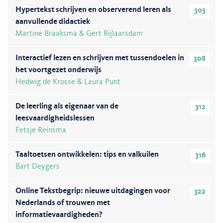
Hypertekst schrijven en observerend leren als
303
aanvullende didactiek
Martine Braaksma & Gert Rijlaarsdam
Interactief lezen en schrijven met tussendoelen in
308
het voortgezet onderwijs
Hedwig de Krosse & Laura Punt
De leerling als eigenaar van de
312
leesvaardigheidslessen
Fetsje Reinsma
Taaltoetsen ontwikkelen: tips en valkuilen
316
Bart Deygers
Online Tekstbegrip: nieuwe uitdagingen voor
322
Nederlands of trouwen met
informatievaardigheden?