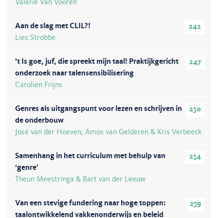
Valerie Van Vooren
Aan de slag met CLIL?!
242
Lies Strobbe
’t Is goe, juf, die spreekt mijn taal! Praktijkgericht
247
onderzoek naar talensensibilisering
Carolien Frijns
Genres als uitgangspunt voor lezen en schrijven in
250
de onderbouw
José van der Hoeven, Amos van Gelderen & Kris Verbeeck
Samenhang in het curriculum met behulp van
254
‘genre’
Theun Meestringa & Bart van der Leeuw
Van een stevige fundering naar hoge toppen:
259
taalontwikkelend vakkenonderwijs en beleid