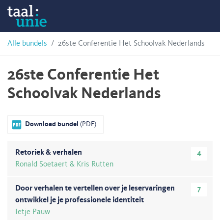
Skip
Taalunie
to
content
HSN-
Alle bundels
26ste Conferentie Het Schoolvak Nederlands
archief
26ste Conferentie Het
Schoolvak Nederlands
Download bundel
(PDF)
Retoriek & verhalen
4
Ronald Soetaert & Kris Rutten
Door verhalen te vertellen over je leservaringen
7
ontwikkel je je professionele identiteit
Ietje Pauw