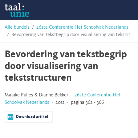
Skip
Taalunie
to
content
HSN-
Alle bundels
26ste Conferentie Het Schoolvak Nederlands
Bevordering van tekstbegrip door visualisering van tekststructuren
archief
Bevordering van tekstbegrip
door visualisering van
tekststructuren
Maaike Pulles & Dianne Bekker ·
26ste Conferentie Het
Schoolvak Nederlands
· 2012 · pagina 362 - 366
Download artikel