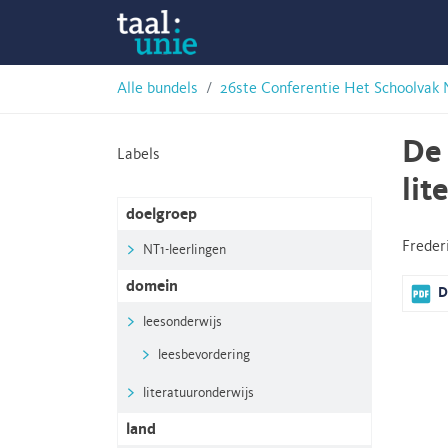
Skip
Taalunie
to
content
HSN-
Alle bundels
26ste Conferentie Het Schoolvak 
archief
De 
Labels
lit
doelgroep
Freder
NT1-leerlingen
domein
D
leesonderwijs
leesbevordering
literatuuronderwijs
land